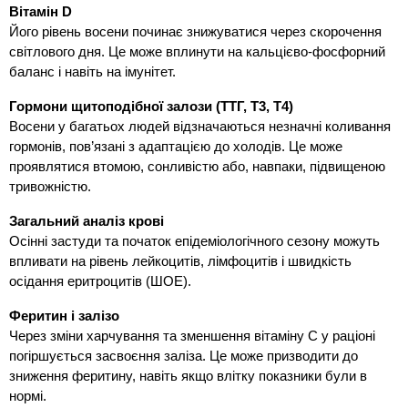
Вітамін D
Його рівень восени починає знижуватися через скорочення
світлового дня. Це може вплинути на кальцієво-фосфорний
баланс і навіть на імунітет.
Гормони щитоподібної залози (ТТГ, Т3, Т4)
Восени у багатьох людей відзначаються незначні коливання
гормонів, пов’язані з адаптацією до холодів. Це може
проявлятися втомою, сонливістю або, навпаки, підвищеною
тривожністю.
Загальний аналіз крові
Осінні застуди та початок епідеміологічного сезону можуть
впливати на рівень лейкоцитів, лімфоцитів і швидкість
осідання еритроцитів (ШОЕ).
Феритин і залізо
Через зміни харчування та зменшення вітаміну С у раціоні
погіршується засвоєння заліза. Це може призводити до
зниження феритину, навіть якщо влітку показники були в
нормі.