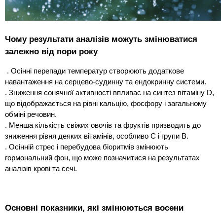
Чому результати аналізів можуть змінюватися
залежно від пори року
. Осінні перепади температур створюють додаткове
навантаження на серцево-судинну та ендокринну системи.
. Зниження сонячної активності впливає на синтез вітаміну D,
що відображається на рівні кальцію, фосфору і загальному
обміні речовин.
. Менша кількість свіжих овочів та фруктів призводить до
зниження рівня деяких вітамінів, особливо С і групи В.
. Осінній стрес і перебудова біоритмів змінюють
гормональний фон, що може позначитися на результатах
аналізів крові та сечі.
Основні показники, які змінюються восени