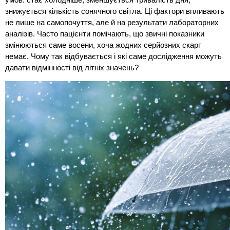
умов: стає холодніше, зменшується тривалість дня,
знижується кількість сонячного світла. Ці фактори впливають
не лише на самопочуття, але й на результати лабораторних
аналізів. Часто пацієнти помічають, що звичні показники
змінюються саме восени, хоча жодних серйозних скарг
немає. Чому так відбувається і які саме дослідження можуть
давати відмінності від літніх значень?