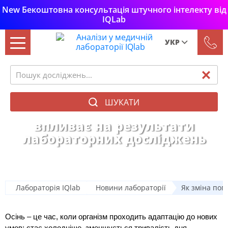
New Бекоштовна консультація штучного інтелекту від
IQLab
УКР
Рус
Укр
ШУКАТИ
Як зміна погоди восени
впливає на результати
лабораторних досліджень
Лабораторія IQlab
Новини лабораторії
Як зміна пог
Осінь – це час, коли організм проходить адаптацію до нових