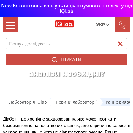
New Бекоштовна консультація штучного інтелекту від
IQLab
УКР
Рус
Укр
ШУКАТИ
Раннє виявлення діабету: які
аналізи необхідні?
Лабораторія IQlab
Новини лабораторії
Раннє виявле
Діабет – це хронічне захворювання, яке може протікати
безсимптомно на початкових стадіях, але спричиняє серйозні
ускладнення, якщо його не діагностувати вчасно. Раннє