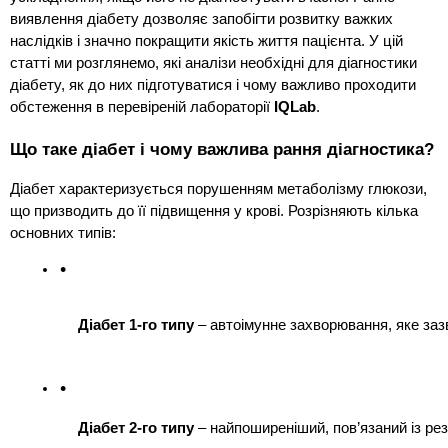
виявлення діабету дозволяє запобігти розвитку важких
наслідків і значно покращити якість життя пацієнта. У цій
статті ми розглянемо, які аналізи необхідні для діагностики
діабету, як до них підготуватися і чому важливо проходити
обстеження в перевіреній лабораторії
IQLab
.
Що таке діабет і чому важлива рання діагностика?
Діабет характеризується порушенням метаболізму глюкози,
що призводить до її підвищення у крові. Розрізняють кілька
основних типів:
Діабет 1-го типу
 – автоімунне захворювання, яке заз
Діабет 2-го типу
 – найпоширеніший, пов’язаний із ре