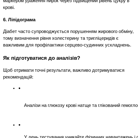
маркером ураження нирок через підвищений рівень цукру в
крові.
6. Ліпідограма
Діабет часто супроводжується порушенням жирового обміну,
тому визначення рівня холестерину та тригліцеридів є
важливим для профілактики серцево-судинних ускладнень.
Як підготуватися до аналізів?
Щоб отримати точні результати, важливо дотримуватися
рекомендацій:
Аналізи на глюкозу крові натще та глікований гемогло
У день тестування уникайте фізичних навантажень і с