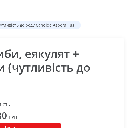
тливість до роду Candida Aspergillus)
иби, еякулят +
 (чутливість до
ТІСТЬ
80
ГРН