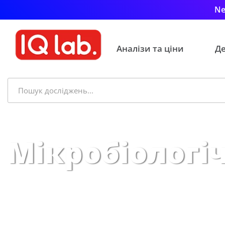
Ne
Аналізи та ціни
Де
Мікробіологі