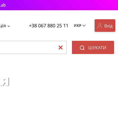
Lab
+38 067 880 25 11
ція
Вхід
УКР
Рус
Укр
ШУКАТИ
ня