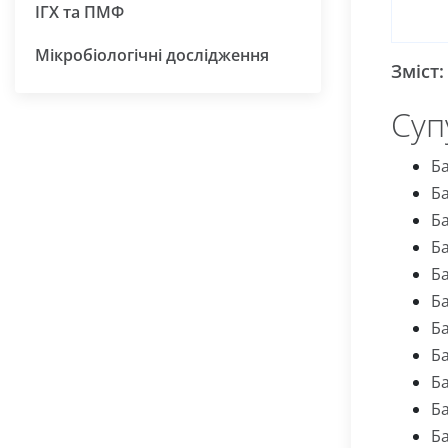
ІГХ та ПМФ
Мікробіологічні дослідження
Зміст:
Суп
Ба
Ба
Ба
Ба
Ба
Ба
Ба
Ба
Ба
Ба
Ба