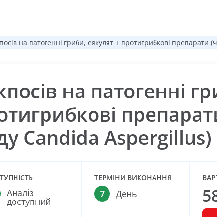
посів на патогенні гриби, еякулят + протигрибкові препарати (чу
кпосів на патогенні гр
отигрибкові препарати
ду Candida Aspergillus)
ТУПНІСТЬ
ТЕРМІНИ ВИКОНАННЯ
ВАР
5
Аналіз
7
День
доступний