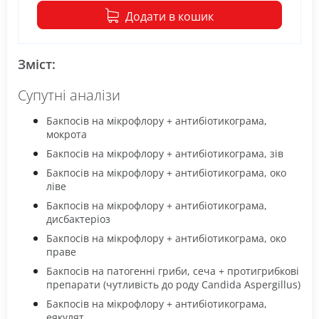
Додати в кошик
Зміст:
Супутні аналізи
Бакпосів на мікрофлору + антибіотикограма,
мокрота
Бакпосів на мікрофлору + антибіотикограма, зів
Бакпосів на мікрофлору + антибіотикограма, око
ліве
Бакпосів на мікрофлору + антибіотикограма,
дисбактеріоз
Бакпосів на мікрофлору + антибіотикограма, око
праве
Бакпосів на патогенні гриби, сеча + протигрибкові
препарати (чутливість до роду Candida Aspergillus)
Бакпосів на мікрофлору + антибіотикограма,
еякулят