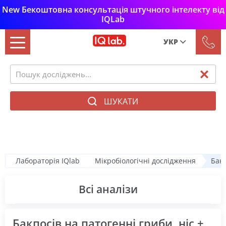
New Бекоштовна консультація штучного інтелекту від
IQLab
УКР
Рус
Укр
ШУКАТИ
Мікробіологічні дослідження
Лабораторія IQlab
Мікробіологічні дослідження
Бакп
Всі аналізи
Бакпосів на патогенні гриби, ніс +