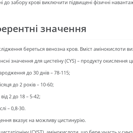
дні до забору крові виключити підвищені фізичні наванта
ерентні значення
слідження береться венозна кров. Вміст амінокислоти ви
нсні значення для цистеїну (CYS) – продукту окислення ци
народження до 30 днів – 78-115;
ісяця до 2 років – 10-60;
і від 2 до 18 – 5-42;
лі – 0,8-30.
ення вказує на можливу цистинурію.
цистатіоніну (CYST), амінокислоти, що бере участь у синте