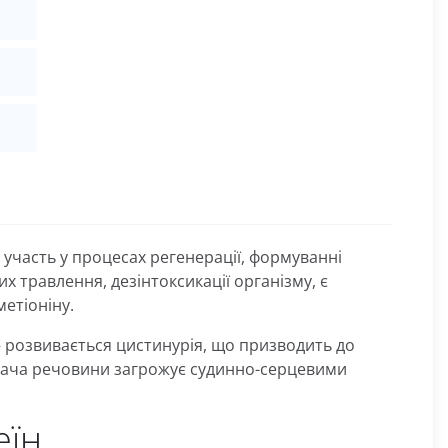
 участь у процесах регенерації, формуванні
х травлення, дезінтоксикації організму, є
етіоніну.
– розвивається цистинурія, що призводить до
естача речовини загрожує судинно-серцевими
еїн