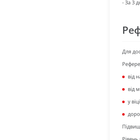
- За 3 
Реф
Для до
Рефере
від 
від м
у віц
дорос
Підвищ
Рівень 