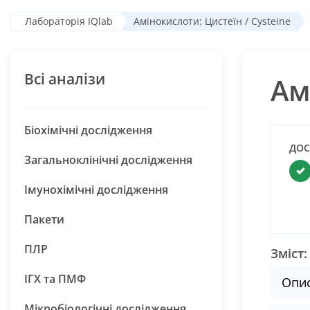
Лабораторія IQlab
Амінокислоти: Цистеїн / Cysteine
Всі аналізи
Ам
Біохімічні дослідження
ДОС
Загальноклінічні дослідження
Імунохімічні дослідження
Пакети
ПЛР
Зміст:
ІГХ та ПМФ
Опи
Мікробіологічні дослідження