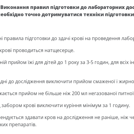
 Виконання правил підготовки до лабораторних дос
еобхідно точно дотримуватися техніки підготовки
ні правила підготовки до здачі крові на проведення лаб
р крові проводиться натщесерце.
ній прийом їжі для дітей до 1 року за 3-5 годин, для всіх
2 дні до дослідження виключити прийом смаженої і жирної
кається прийом не більше ніж 200 мл негазованої питної 
д забором крові виключити куріння мінімум за 1 годину.
мендується здавати кров на дослідження не раніше, ніж ч
ких препаратів.