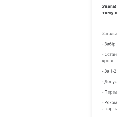
Увага!
тому н
Загаль
- Забі
- Остан
крові.
- За 1-
- Допус
- Пере
- Реко
лікарсь