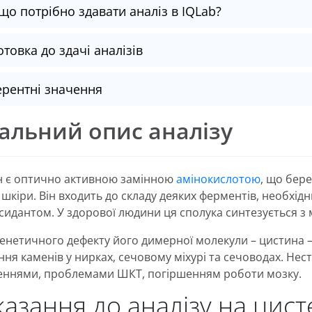
що потрібно здавати аналіз в IQLab?
отовка до здачі аналізів
рентні значення
альний опис аналізу
н є оптично активною замінною
амінокислотою
, що бере
шкіри. Він входить до складу деяких ферментів, необхідни
сидантом. У здорової людини ця сполука синтезується з м
 генетичного дефекту його димерної молекули – цистина 
ння каменів у нирках, сечовому міхурі та сечоводах. Н
ннями, проблемами ШКТ, погіршенням роботи мозку.
азання до аналізу на цист