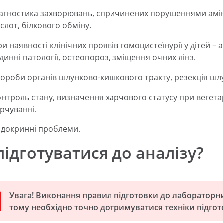
іагностика захворювань, спричинених порушеннями амі
слот, білкового обміну.
и наявності клінічних проявів гомоцистеїнурії у дітей – 
динні патології, остеопороз, зміщення очних лінз.
ороби органів шлунково-кишкового тракту, резекція шл
нтроль стану, визначення харчового статусу при вегетар
рчуванні.
ндокринні проблеми.
підготуватися до аналізу?
Увага! Виконання правил підготовки до лабораторни
тому необхідно точно дотримуватися техніки підгот