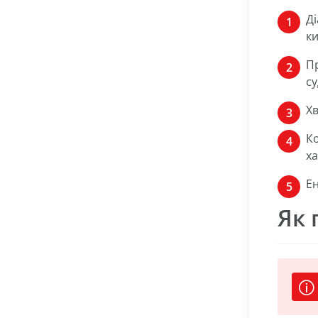
Д
ки
Пр
су
Хв
Ко
ха
Е
Як 