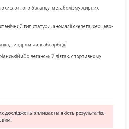
нокислотного балансу, метаболізму жирних
астенічний тип статури, аномалії скелета, серцево-
унка, синдром мальабсорбції.
іанській або веганській дієтах, спортивному
х досліджень впливає на якість результатів,
овки.