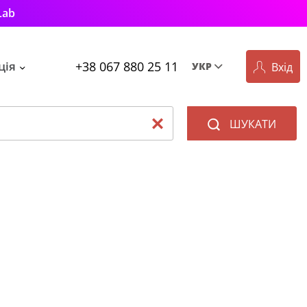
Lab
+38 067 880 25 11
ція
Вхід
УКР
Рус
Укр
ШУКАТИ