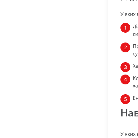
У яких
Д
ки
Пр
су
Хв
Ко
ха
Е
Нав
У яких