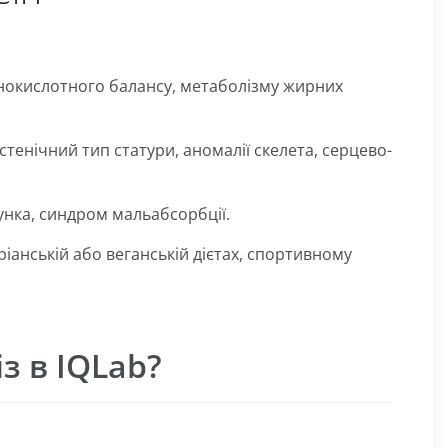
нокислотного балансу, метаболізму жирних
астенічний тип статури, аномалії скелета, серцево-
унка, синдром мальабсорбції.
іанській або веганській дієтах, спортивному
з в IQLab?