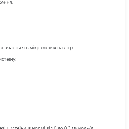
ження.
значається в мікромолях на літр.
стеїну:
зі цистеїну, в нормі від 0 до 0,3 мкмоль/л.