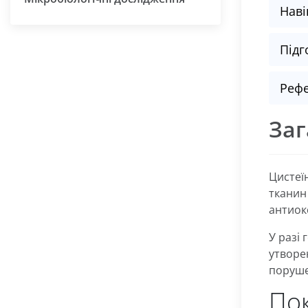
Наві
Підг
Рефе
Заг
Цистеї
тканин 
антиок
У разі
утворе
поруше
Пок