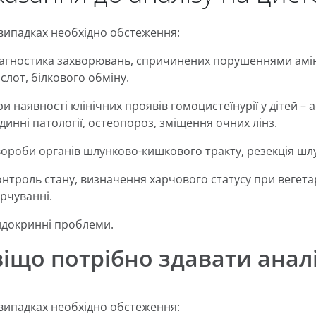
 випадках необхідно обстеження:
іагностика захворювань, спричинених порушеннями амі
слот, білкового обміну.
и наявності клінічних проявів гомоцистеїнурії у дітей – 
динні патології, остеопороз, зміщення очних лінз.
ороби органів шлунково-кишкового тракту, резекція шл
нтроль стану, визначення харчового статусу при вегетар
рчуванні.
ндокринні проблеми.
іщо потрібно здавати аналі
 випадках необхідно обстеження: