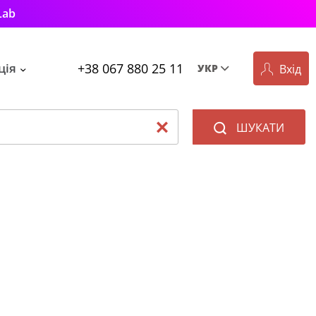
Lab
+38 067 880 25 11
ція
Вхід
УКР
Рус
Укр
ШУКАТИ