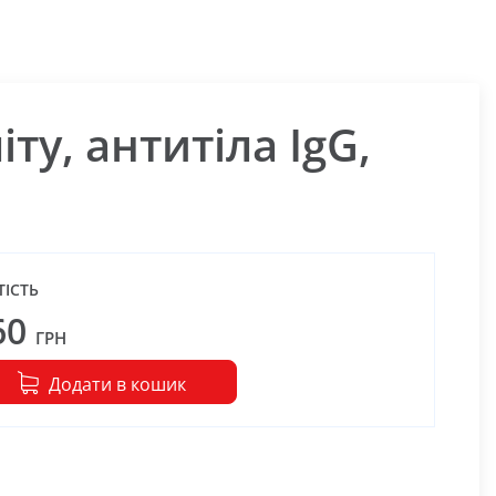
ту, антитіла IgG,
ТІСТЬ
60
ГРН
Додати в кошик