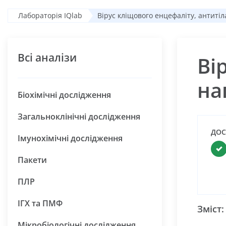
Лабораторія IQlab
Вірус кліщового енцефаліту, антитіл
Всі аналізи
Ві
на
Біохімічні дослідження
Загальноклінічні дослідження
ДОС
Імунохімічні дослідження
Пакети
ПЛР
ІГХ та ПМФ
Зміст:
Мікробіологічні дослідження