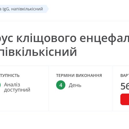
а IgG, напівкількісний
рус кліщового енцефалі
півкількісний
ТУПНІСТЬ
ТЕРМІНИ ВИКОНАННЯ
ВАР
5
Аналіз
4
День
доступний