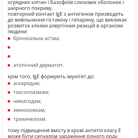
огрядних клітин і базофілів слизових оболонок і
шкірного покриву.
повторний контакт IgE з антигеном призводить
до вивільнення гістаміну і гепарину, що викликає
розвиток клініки алергічних реакцій в організмі
людини:
бронхіальна астма;
атопічний дерматит.
крім того, IgE формують імунітет до:
аскаридам;
токсоплазмам;
нематодам;
эхинококкам;
трихинеллам.
тому підвищення вмісту в крові антитіл класу Е
може бути сигналом зараження різного роду