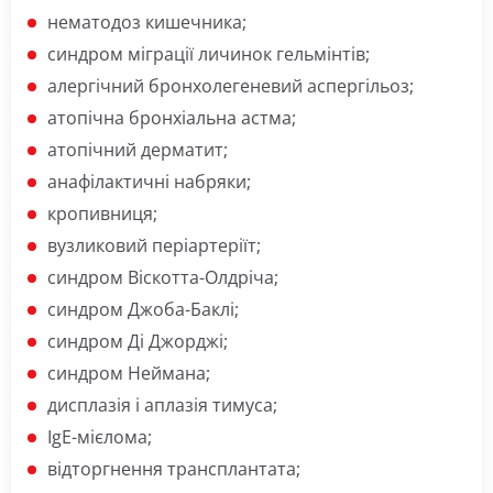
нематодоз кишечника;
синдром міграції личинок гельмінтів;
алергічний бронхолегеневий аспергільоз;
атопічна бронхіальна астма;
атопічний дерматит;
анафілактичні набряки;
кропивниця;
вузликовий періартеріїт;
синдром Віскотта-Олдріча;
синдром Джоба-Баклі;
синдром Ді Джорджі;
синдром Неймана;
дисплазія і аплазія тимуса;
IgE-мієлома;
відторгнення трансплантата;