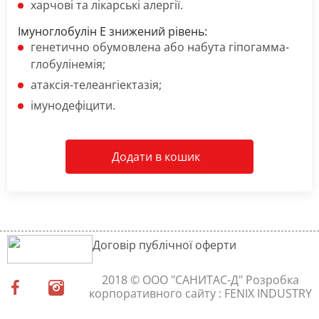
харчові та лікарські алергії.
Імуноглобулін Е знижений рівень:
генетично обумовлена або набута гіпогамма-
глобулінемія;
атаксія-телеангіектазія;
імунодефіцити.
Додати в кошик
Договір публічної оферти
2018 © ООО "САНИТАС-Д"
Розробка
корпоративного сайту
: FENIX INDUSTRY