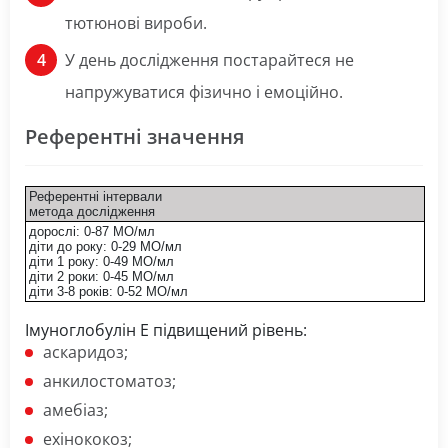
тютюнові вироби.
У день дослідження постарайтеся не
напружуватися фізично і емоційно.
Референтні значення
Референтні інтервали
метода дослідження
дорослі: 0-87 МО/мл
діти до року: 0-29 МО/мл
діти 1 року: 0-49 МО/мл
діти 2 роки: 0-45 МО/мл
діти 3-8 років: 0-52 МО/мл
Імуноглобулін Е підвищений рівень:
аскаридоз;
анкилостоматоз;
амебіаз;
ехінококоз;