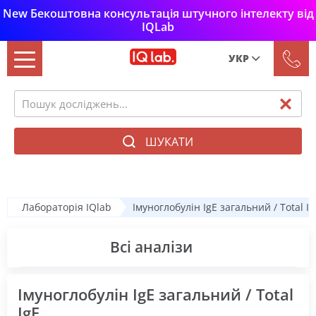
New Бекоштовна консультація штучного інтелекту від
IQLab
УКР
Рус
Укр
ШУКАТИ
Лабораторія IQlab
Імуноглобулін IgE загальний / Total Ig
Всі аналізи
Імуноглобулін IgE загальний / Total
IgE