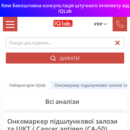
New Бекоштовна консультація штучного інтелекту від
IQLab
УКР
Рус
Укр
ШУКАТИ
Лабораторія IQlab
Онкомаркер підшлункової залози та Ш
Всі аналізи
Онкомаркер підшлункової залози
та ШКТ / Cancer antigen (СА-50)