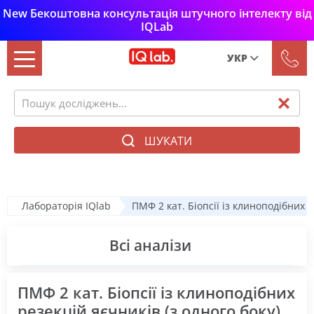
New Бекоштовна консультація штучного інтелекту від
IQLab
УКР
Рус
Укр
ШУКАТИ
Лабораторія IQlab
ПМФ 2 кат. Біопсії із клиноподібних р
Всі аналізи
ПМФ 2 кат. Біопсії із клиноподібних
резекцій яєчників (з одного боку)