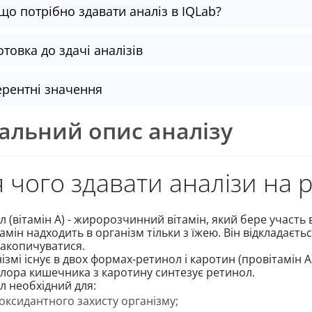
що потрібно здавати аналіз в IQLab?
отовка до здачі аналізів
рентні значення
альний опис аналізу
 чого здавати аналізи на 
л (вітамін А) - жиророзчинний вітамін, який бере участь
амін надходить в організм тільки з їжею. Він відкладаєтьс
акопичуватися.
ізмі існує в двох формах-ретинол і каротин (провітамін А
лора кишечника з каротину синтезує ретинол.
л необхідний для:
оксидантного захисту організму;