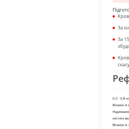
Підгот
Кров
За к
За 1
збуд
Кров
скас
Реф
0,3 - 0,8 
Вітамін А
Надлишок 
містять ве
Вітамін А