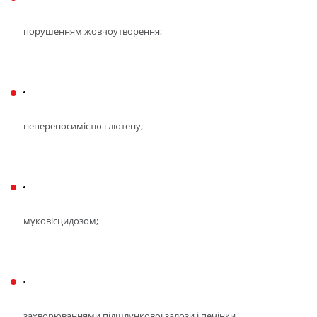
порушенням жовчоутворення; 
непереносимістю глютену; 
муковісцидозом; 
захворюваннями підшлункової залози і печінки.  