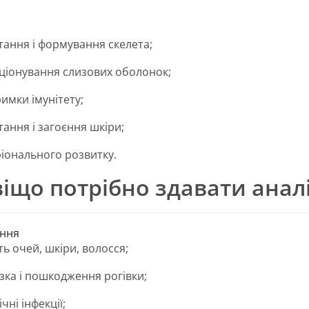
;
тання і формування скелета;
ціонування слизових оболонок;
римки імунітету;
тання і загоєння шкіри;
іонального розвитку.
іщо потрібно здавати аналі
ння
ть очей, шкіри, волосся;
зка і пошкодження рогівки;
чні інфекції;