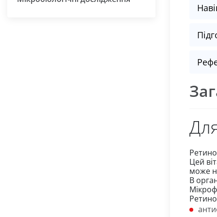
Наві
Підг
Рефе
Заг
Для
Ретино
Цей віт
може н
В орган
Мікроф
Ретино
анти