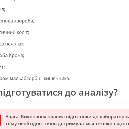
ія;
енова хвороба;
тичний коліт;
оз печінки;
оба Крона;
ит;
ром мальабсорбції кишечника.
підготуватися до аналізу?
Увага! Виконання правил підготовки до лабораторни
тому необхідно точно дотримуватися техніки підгот