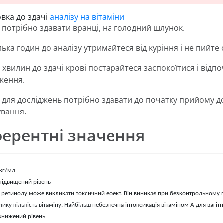
овка до здачі
аналізу на вітаміни
 потрібно здавати вранці, на голодний шлунок.
ілька годин до аналізу утримайтеся від куріння і не пийте
5 хвилин до здачі крові постарайтеся заспокоїтися і відп
ження.
 для досліджень потрібно здавати до початку прийому доб
ування.
ерентні значення
мкг/мл
 підвищений рівень
ретинолу може викликати токсичний ефект. Він виникає при безконтрольному п
лику кількість вітаміну. Найбільш небезпечна інтоксикація вітаміном А для вагіт
 знижений рівень