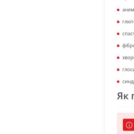
анем
глют
спас
фібр
хвор
глос
синд
Як 