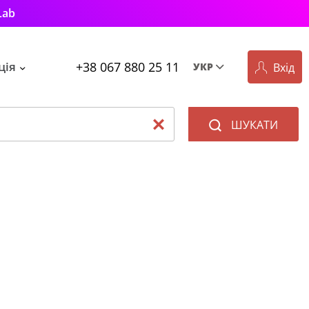
Lab
+38 067 880 25 11
ція
Вхід
УКР
Рус
Укр
ШУКАТИ