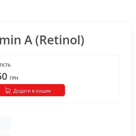
min A (Retinol)
ТІСТЬ
50
ГРН
Додати в кошик