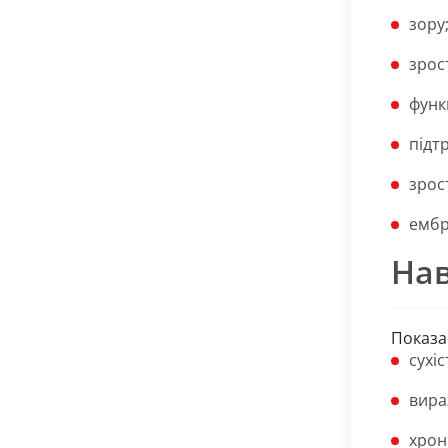
зору
зрос
функ
підт
зрос
ембр
Нав
Показа
сухіс
вира
хроні