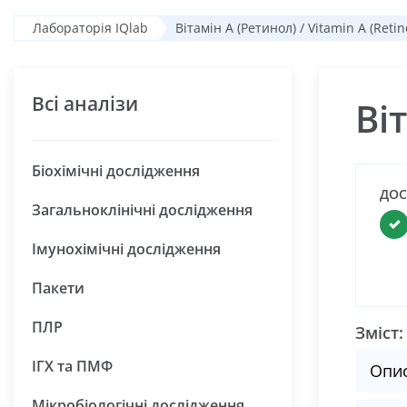
Лабораторія IQlab
Вітамін А (Ретинол) / Vitamin A (Retin
Всі аналізи
Ві
Біохімічні дослідження
ДОС
Загальноклінічні дослідження
Імунохімічні дослідження
Пакети
ПЛР
Зміст:
ІГХ та ПМФ
Опи
Мікробіологічні дослідження