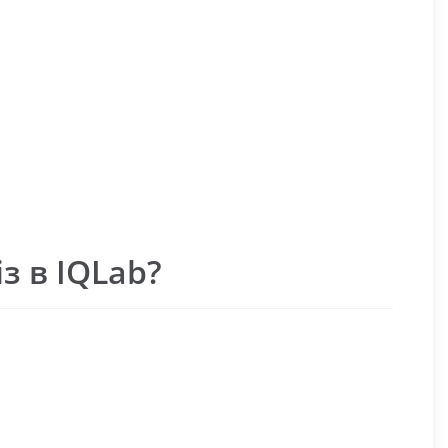
з в IQLab?