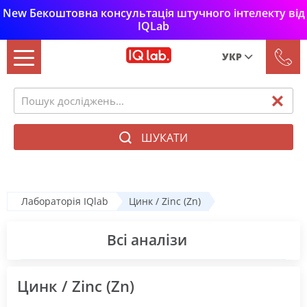
New Бекоштовна консультація штучного інтелекту від
IQLab
УКР
Рус
Укр
ШУКАТИ
Лабораторія IQlab
Цинк / Zinc (Zn)
Всі аналізи
Цинк / Zinc (Zn)