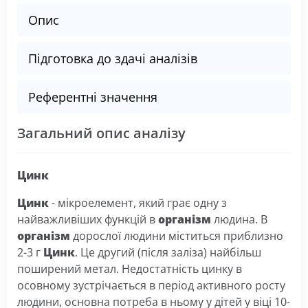
Опис
Підготовка до здачі аналізів
Референтні значення
Загальний опис аналізу
Цинк
Цинк
- мікроелемент, який грає одну з
найважливіших функцій в
організм
людина. В
організм
дорослої людини міститься приблизно
2-3 г
Цинк
. Це другий (після заліза) найбільш
поширений метал.
Недостатність цинку в
осовному зустрічається в період активного росту
людини, основна потреба в ньому у дітей у віці 10-