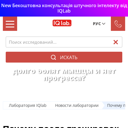
New Бекоштовна консультація штучного інтелекту від
IQLab
РУС
Рус
Укр
ИСКАТЬ
Почему после тренировок
долго болят мышцы и нет
прогресса?
Лаборатория IQlab
Новости лаборатории
Почему по