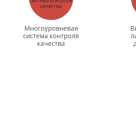
Многоуровневая
В
система контроля
л
качества