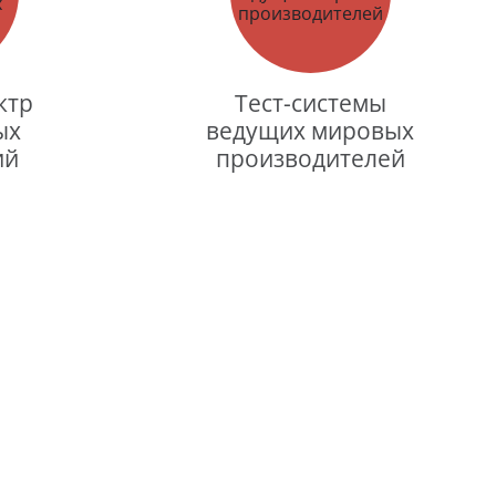
ктр
Тест-системы
ых
ведущих мировых
ий
производителей