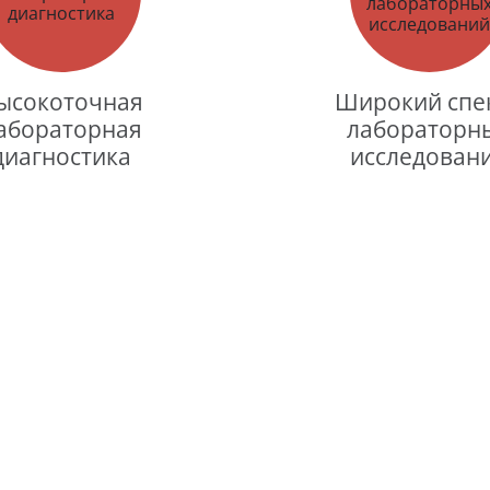
ысокоточная
Широкий спе
абораторная
лабораторн
диагностика
исследован