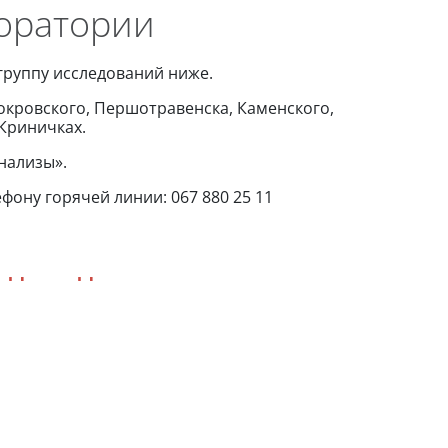
оратории
группу исследований ниже.
окровского, Першотравенска, Каменского,
Криничках.
нализы».
фону горячей линии: 067 880 25 11
ІМУНОХІМІЧНІ
ДОСЛІДЖЕННЯ
ІГХ ТА ПМФ