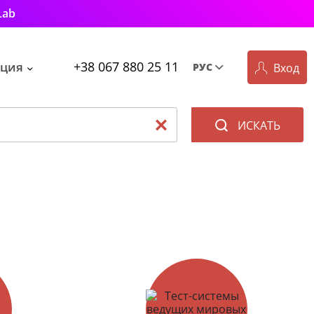
Lab
+38 067 880 25 11
ция
Вход
РУС
Рус
Укр
ИСКАТЬ