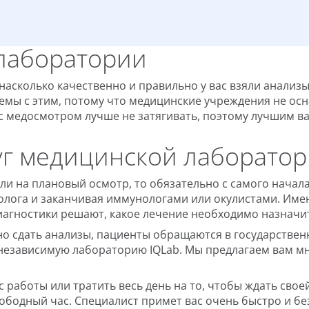
лаборатории
 насколько качественно и правильно у вас взяли анализ
блемы с этим, потому что медицинские учреждения не 
А с медосмотром лучше не затягивать, поэтому лучшим 
уг медицинской лаборатор
или на плановый осмотр, то обязательно с самого начал
етолога и заканчивая иммунологами или окулистами. Им
диагностики решают, какое лечение необходимо назначи
жно сдать анализы, пациенты обращаются в государстве
и независимую лабораторию IQLab. Мы предлагаем вам 
работы или тратить весь день на то, чтобы ждать своей 
вободный час. Специалист примет вас очень быстро и б