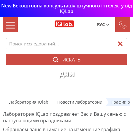
New Бекоштовна консультація штучного інтелекту від
IQLab
РУС
Рус
Укр
ИСКАТЬ
График работы в праздничные
дни
Лаборатория IQlab
Новости лаборатории
График ра
Лаборатория IQLab поздравляет Вас и Вашу семью с
наступающими праздниками.
Обращаем ваше внимание на изменение графика