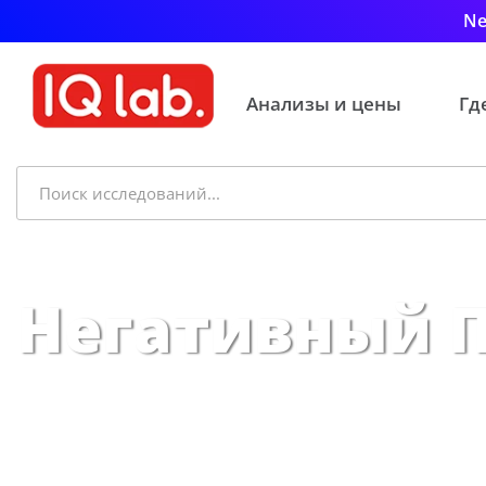
Ne
Анализы и цены
Гд
Негативный П