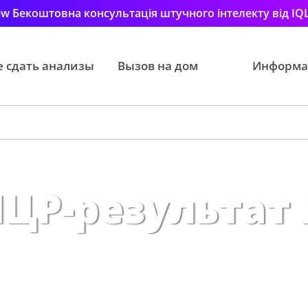
w Бекоштовна консультація штучного інтелекту від IQ
е сдать анализы
Вызов на дом
Информа
ЦР-результат 