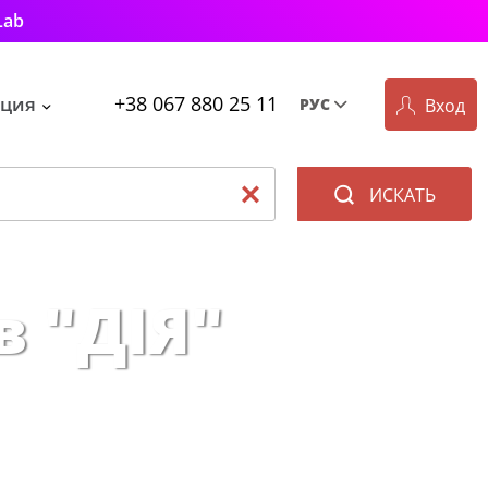
Lab
+38 067 880 25 11
ция
Вход
РУС
Рус
Укр
ИСКАТЬ
в "ДІЯ"