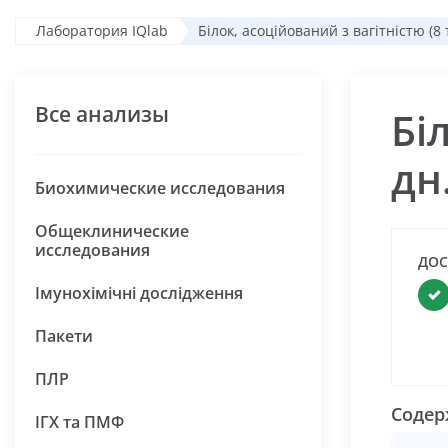
Лаборатория IQlab
Білок, асоційований з вагітністю (8 т
Все анализы
Бі
дн.
Биохимические исследования
Общеклинические
исследования
ДОС
Імунохімічні дослідження
Пакети
ПЛР
Содер
ІГХ та ПМФ