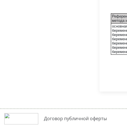
Референ
метода 
основна
беременн
беременн
беременн
беременн
беременн
беременн
Договор публичной оферты