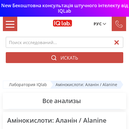
New Бекоштовна консультація штучного інтелекту від
IQLab
РУС
Рус
Укр
ИСКАТЬ
Лаборатория IQlab
Амінокислоти: Аланін / Alanine
Все анализы
Амінокислоти: Аланін / Alanine