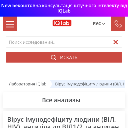
New Бекоштовна консультація штучного інтелекту від
IQLab
РУС
Рус
Укр
ИСКАТЬ
Лаборатория IQlab
Вірус імунодефіциту людини (ВІЛ, HIV
Все анализы
Вірус імунодефіциту людини (ВІЛ,
HIV), антитіла до ВІЛ1/2 та антиген