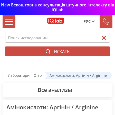
New Бекоштовна консультація штучного інтелекту від
IQLab
РУС
Рус
Укр
ИСКАТЬ
Лаборатория IQlab
Амінокислоти: Аргінін / Arginine
Все анализы
Амінокислоти: Аргінін / Arginine