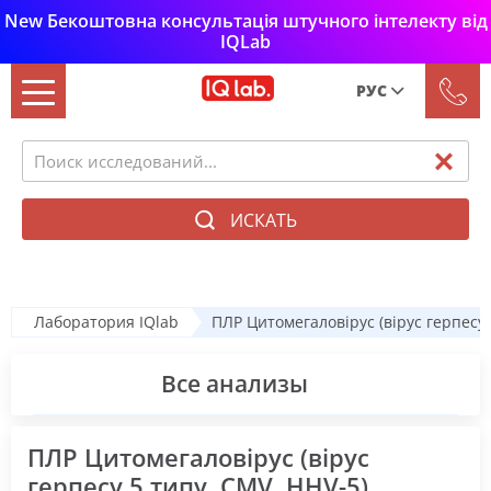
New Бекоштовна консультація штучного інтелекту від
IQLab
РУС
Рус
Укр
ИСКАТЬ
Лаборатория IQlab
ПЛР Цитомегаловірус (вірус герпесу 
Все анализы
ПЛР Цитомегаловірус (вірус
герпесу 5 типу, CMV, HHV-5),