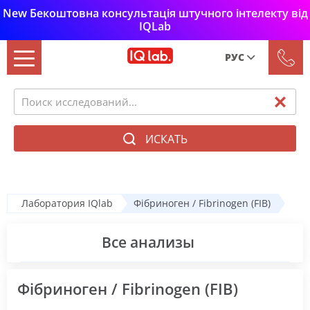
New Бекоштовна консультація штучного інтелекту від
IQLab
РУС
Рус
Укр
ИСКАТЬ
Лаборатория IQlab
Фібриноген / Fibrinogen (FIB)
Все анализы
Фібриноген / Fibrinogen (FIB)