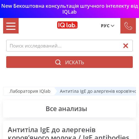
New Бекоштовна консультація штучного інтелекту від
IQLab
РУС
Рус
Укр
ИСКАТЬ
Лаборатория IQlab
Антитіла IgE до алергенів коров’ячого
Все анализы
Антитіла IgE до алергенів
коров’ячого молока / IgE antibodies