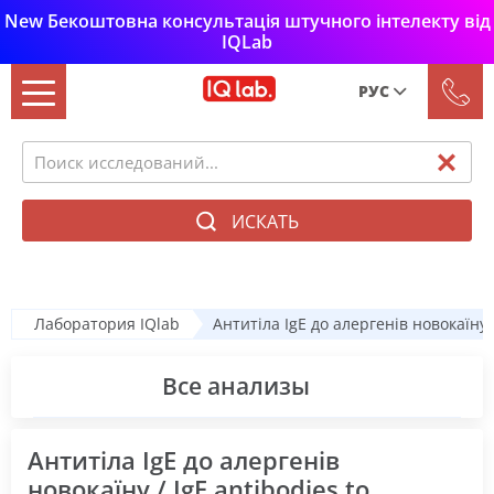
New Бекоштовна консультація штучного інтелекту від
IQLab
РУС
Рус
Укр
ИСКАТЬ
Лаборатория IQlab
Антитіла IgE до алергенів новокаїну /
Все анализы
Антитіла IgE до алергенів
новокаїну / IgE antibodies to