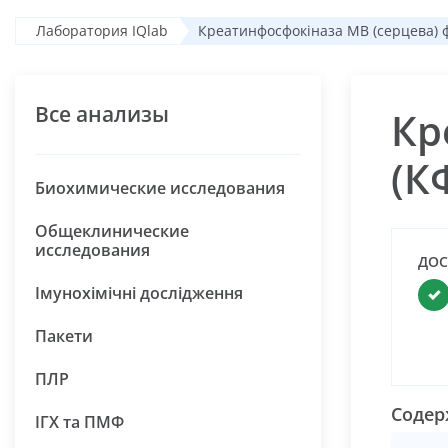
Лаборатория IQlab
Креатинфосфокіназа МВ (серцева) фр
Все анализы
Кр
(К
Биохимические исследования
Общеклинические
исследования
ДОС
Імунохімічні дослідження
Пакети
ПЛР
Содер
ІГХ та ПМФ