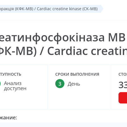
акція (КФК-МВ) / Cardiac creatine kinase (CK-MB)
еатинфосфокіназа МВ 
ФК-МВ) / Cardiac creati
ТУПНОСТЬ
СРОКИ ВЫПОЛНЕНИЯ
СТО
3
Анализ
3
День
доступен
жание: