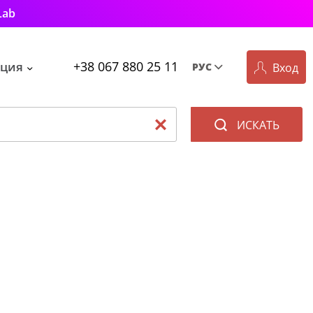
Lab
+38 067 880 25 11
ция
Вход
РУС
Рус
Укр
ИСКАТЬ