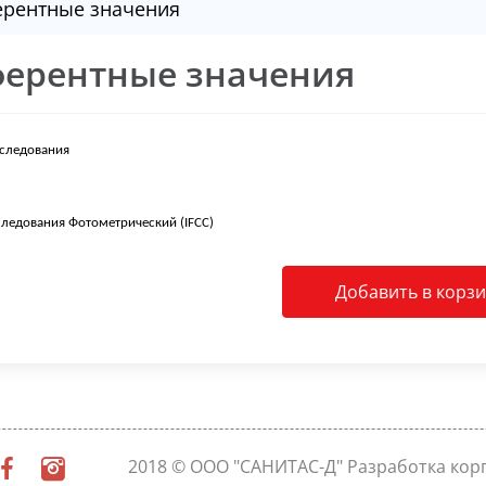
ерентные значения
ферентные значения
сследования
л
ледования Фотометрический (IFCC)
Добавить в корз
2018 © ООО "САНИТАС-Д"
Разработка кор