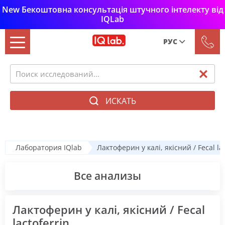
New Бекоштовна консультація штучного інтелекту від
IQLab
РУС
Рус
Укр
ИСКАТЬ
Лаборатория IQlab
Лактоферин у калі, якісний / Fecal la
Все анализы
Лактоферин у калі, якісний / Fecal
lactoferrin