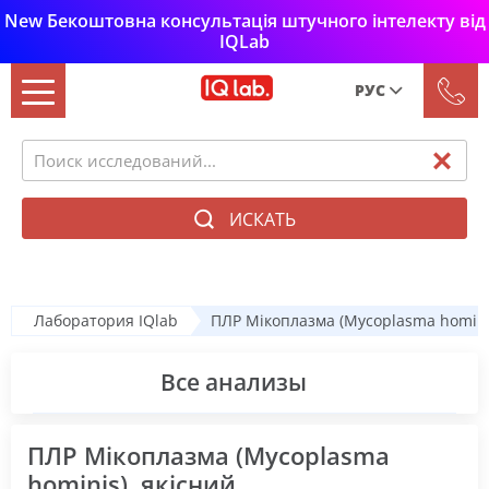
New Бекоштовна консультація штучного інтелекту від
IQLab
РУС
Рус
Укр
ИСКАТЬ
Лаборатория IQlab
ПЛР Мікоплазма (Mycoplasma hominis
Все анализы
ПЛР Мікоплазма (Mycoplasma
hominis), якісний