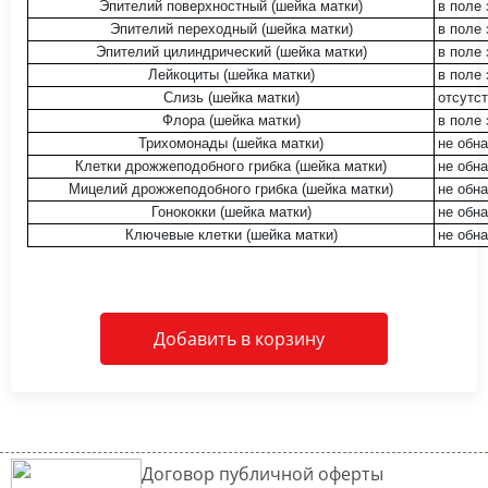
Эпителий поверхностный (шейка матки)
в поле 
Эпителий переходный (шейка матки)
в поле 
Эпителий цилиндрический (шейка матки)
в поле 
Лейкоциты (шейка матки)
в поле 
Слизь (шейка матки)
отсутст
Флора (шейка матки)
в поле 
Трихомонады (шейка матки)
не обн
Клетки дрожжеподобного грибка (шейка матки)
не обн
Мицелий дрожжеподобного грибка (шейка матки)
не обн
Гонококки (шейка матки)
не обн
Ключевые клетки (шейка матки)
не обн
Добавить в корзину
Договор публичной оферты