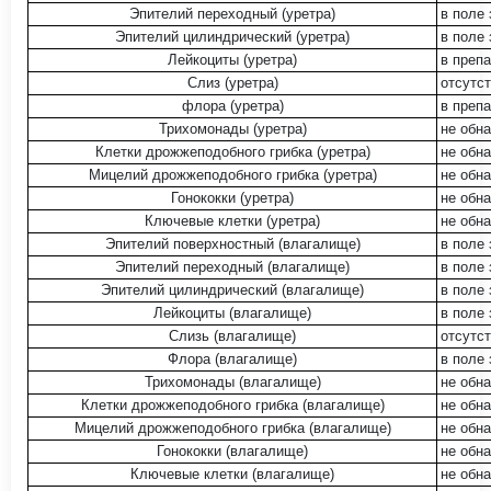
Эпителий переходный (уретра)
в поле 
Эпителий цилиндрический (уретра)
в поле 
Лейкоциты (уретра)
в преп
Слиз (уретра)
отсутст
флора (уретра)
в преп
Трихомонады (уретра)
не обн
Клетки дрожжеподобного грибка (уретра)
не обн
Мицелий дрожжеподобного грибка (уретра)
не обн
Гонококки (уретра)
не обн
Ключевые клетки (уретра)
не обн
Эпителий поверхностный (влагалище)
в поле 
Эпителий переходный (влагалище)
в поле 
Эпителий цилиндрический (влагалище)
в поле 
Лейкоциты (влагалище)
в поле 
Слизь (влагалище)
отсутст
Флора (влагалище)
в поле 
Трихомонады (влагалище)
не обн
Клетки дрожжеподобного грибка (влагалище)
не обн
Мицелий дрожжеподобного грибка (влагалище)
не обн
Гонококки (влагалище)
не обн
Ключевые клетки (влагалище)
не обн