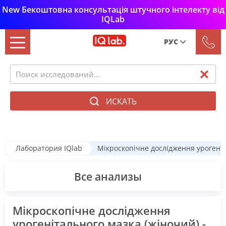
New Бекоштовна консультація штучного інтелекту від
IQLab
РУС
Рус
Укр
ИСКАТЬ
Лаборатория IQlab
Мікроскопічне дослідження урогенітал
Все анализы
Мікроскопічне дослідження
урогенітального мазка (жіночий) -