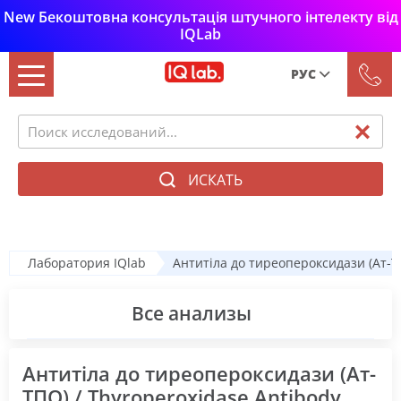
New Бекоштовна консультація штучного інтелекту від
IQLab
РУС
Рус
Укр
ИСКАТЬ
Лаборатория IQlab
Антитіла до тиреопероксидази (Ат-ТП
Все анализы
Антитіла до тиреопероксидази (Ат-
ТПО) / Thyroperoxidase Antibody