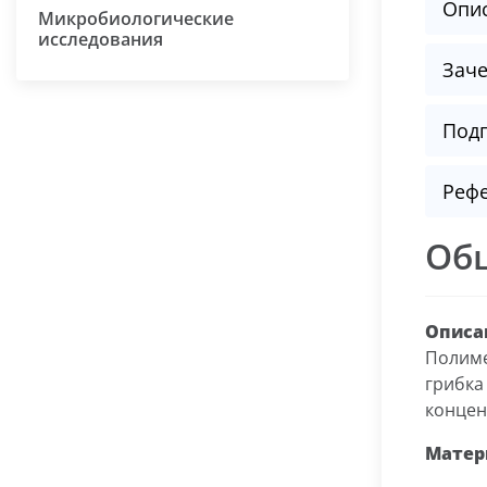
Опи
Микробиологические
исследования
Заче
Подг
Реф
Об
Описа
Полиме
грибка
концен
Матер