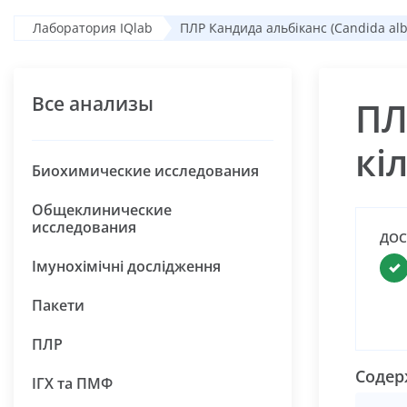
Лаборатория IQlab
ПЛР Кандида альбіканс (Candida albi
Все анализы
ПЛ
кі
Биохимические исследования
Общеклинические
исследования
ДОС
Імунохімічні дослідження
Пакети
ПЛР
Содер
ІГХ та ПМФ