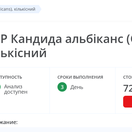
cans), кількісний
Р Кандида альбіканс (C
лькісний
ТУПНОСТЬ
СРОКИ ВЫПОЛНЕНИЯ
СТО
7
Анализ
3
День
доступен
жание: