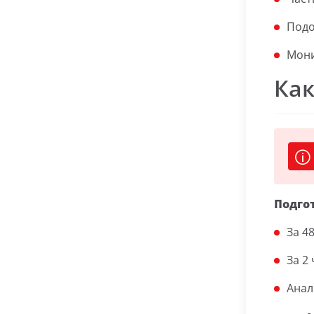
Подо
Мони
Как
Подго
За 4
За 2
Анал