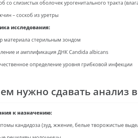
об со слизистых оболочек урогенитального тракта (влаг
жчин – соскоб из уретры
ика исследования:
р материала стерильным зондом
ление и амплификация ДНК Candida albicans
чественное определение уровня грибковой инфекции
ем нужно сдавать анализ в
ания к назначению:
томы кандидоза (зуд, жжение, белые творожистые выде
ые рецидивы молочницы