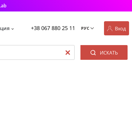
Lab
+38 067 880 25 11
ция
Вход
РУС
Рус
Укр
ИСКАТЬ