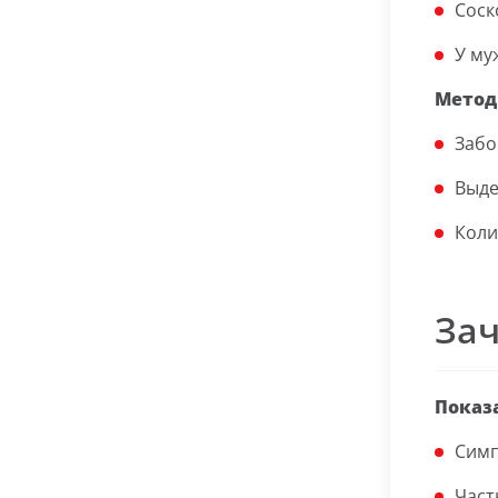
Соск
У му
Метод
Забо
Выде
Коли
Зач
Показ
Симп
Част