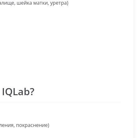
алище, шейка матки, уретра)
 IQLab?
ления, покраснение)