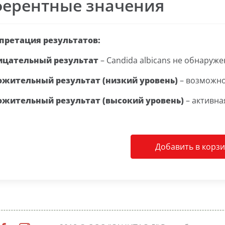
ферентные значения
претация результатов:
ицательный результат
– Candida albicans не обнаруже
ожительный результат (низкий уровень)
– возможно
ожительный результат (высокий уровень)
– активна
Добавить в корз