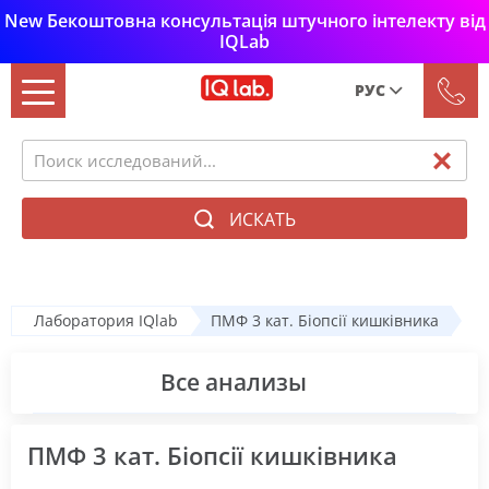
New Бекоштовна консультація штучного інтелекту від
IQLab
РУС
Рус
Укр
ИСКАТЬ
Лаборатория IQlab
ПМФ 3 кат. Біопсії кишківника
Все анализы
ПМФ 3 кат. Біопсії кишківника