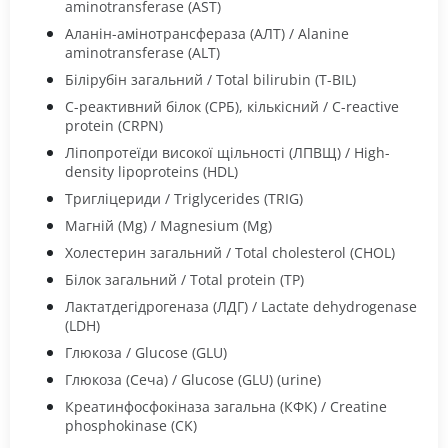
aminotransferase (AST)
Аланін-амінотрансфераза (АЛТ) / Alanine
aminotransferase (ALT)
Білірубін загальний / Total bilirubin (T-BIL)
С-реактивний білок (СРБ), кількісний / C-reactive
protein (CRPN)
Ліпопротеїди високої щільності (ЛПВЩ) / High-
density lipoproteins (HDL)
Тригліцериди / Triglycerides (TRIG)
Магній (Mg) / Magnesium (Mg)
Холестерин загальний / Total cholesterol (CHOL)
Білок загальний / Total protein (ТР)
Лактатдегідрогеназа (ЛДГ) / Lactate dehydrogenase
(LDH)
Глюкоза / Glucose (GLU)
Глюкоза (Сеча) / Glucose (GLU) (urine)
Креатинфосфокіназа загальна (КФК) / Creatine
phosphokinase (CK)