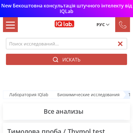
New Бекоштовна консультація штучного інтелекту від
IQLab
РУС
Рус
Укр
ИСКАТЬ
Биохимические исследования
Лаборатория IQlab
Биохимические исследования
Ти
Все анализы
Тимолова проба / Thymol test