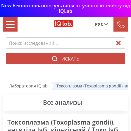
New Бекоштовна консультація штучного інтелекту від
IQLab
РУС
Рус
Укр
ИСКАТЬ
Лаборатория IQlab
Токсоплазма (Toxoplasma gondii), ант
Все анализы
Токсоплазма (Toxoplasma gondii),
антитіла IgG, кількісний / Toxo IgG