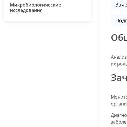
Заче
Микробиологические
исследования
Подг
Об
Анализ
их рол
Зач
Монито
органи
Диагно
заболе