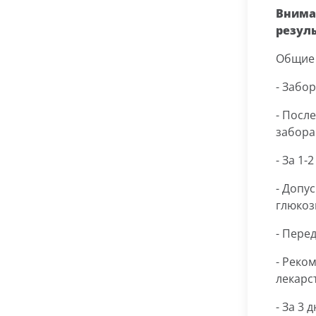
Внима
резул
Общие 
- Забо
- После
забора
- За 1
- Допу
глюкоз
- Пере
- Реко
лекарс
- За 3