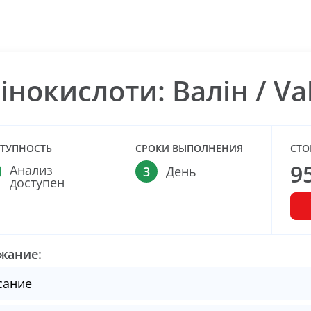
інокислоти: Валін / Va
ТУПНОСТЬ
СРОКИ ВЫПОЛНЕНИЯ
СТО
9
Анализ
3
День
доступен
жание:
сание