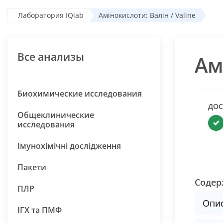
Лаборатория IQlab
Амінокислоти: Валін / Valine
Все анализы
Ам
Биохимические исследования
ДОС
Общеклинические
исследования
Імунохімічні дослідження
Пакети
Содер
ПЛР
Опи
ІГХ та ПМФ