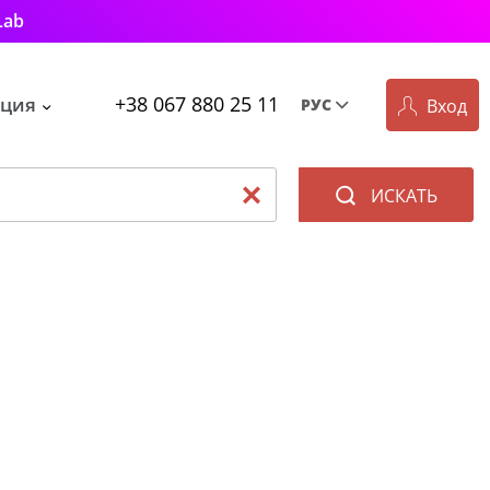
Lab
+38 067 880 25 11
ция
Вход
РУС
Рус
Укр
ИСКАТЬ