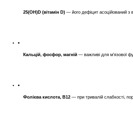
25(OH)D (вітамін D)
 — його дефіцит асоційований з 
Кальцій, фосфор, магній
 — важливі для м’язової фун
Фолієва кислота, B12
 — при тривалій слабкості, по