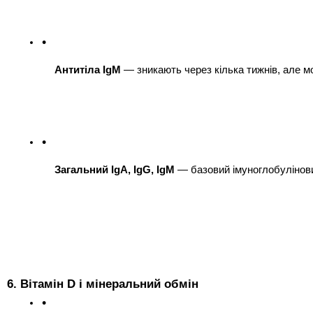
Антитіла IgM
 — зникають через кілька тижнів, але м
Загальний IgA, IgG, IgM
 — базовий імуноглобулінови
6. Вітамін D і мінеральний обмін