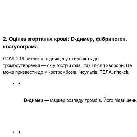
2. Оцінка згортання крові: D-димер, фібриноген,
коагулограма
COVID-19 викликає підвищену схильність до
тромбоутворення — як у гострій фазі, так і після хвороби. Це
може призвести до мікротромбозів, інсультів, ТЕЛА, гіпоксії.
D-димер
 — маркер розпаду тромбів. Його підвищенн