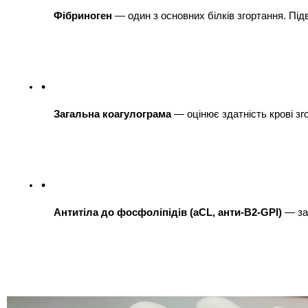
Фібриноген
 — один з основних білків згортання. Під
Загальна коагулограма
 — оцінює здатність крові зг
Антитіла до фосфоліпідів (aCL, анти-B2-GPI)
 — за