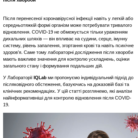
після хвороби
Після перенесеної коронавірусної інфекції навіть у легкій або
середньотяжкій формі організм може потребувати тривалого
відновлення. COVID-19 не обмежується тільки ураженням
дихальних шляхів — він впливає на судини, серце, імунну
систему, рівень запалення, згортання крові та навіть психічне
здоров’я. Саме тому лабораторні дослідження після хвороби
мають важливе значення для контролю ускладнень, оцінки
загального стану і формування подальших дій.
У Лабораторії
IQLab
ми пропонуємо індивідуальний підхід до
післяковідного обстеження, базуючись на доказовій базі та
клінічних рекомендаціях. У цій статті розглянемо, які аналізи
найінформативніші для контролю відновлення після COVID-
19.