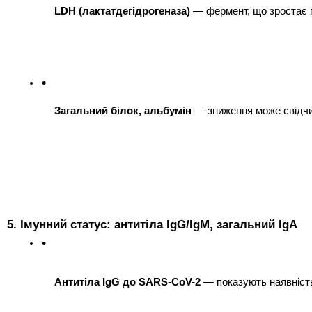
LDH (лактатдегідрогеназа)
 — фермент, що зростає п
Загальний білок, альбумін
 — зниження може свідчи
5. Імунний статус: антитіла IgG/IgM, загальний IgA
Антитіла IgG до SARS-CoV-2
 — показують наявність