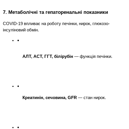
7. Метаболічні та гепаторенальні показники
COVID-19 впливає на роботу печінки, нирок, глюкозо-
інсуліновий обмін.
АЛТ, АСТ, ГГТ, білірубін
 — функція печінки.
Креатинін, сечовина, GFR
 — стан нирок.