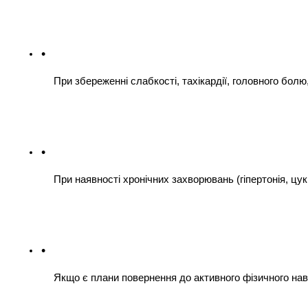
При збереженні слабкості, тахікардії, головного болю,
При наявності хронічних захворювань (гіпертонія, цук
Якщо є плани повернення до активного фізичного на