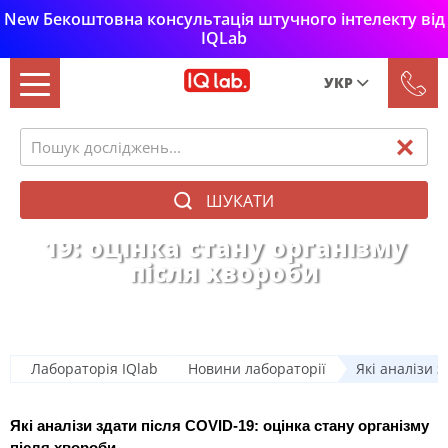
New Бекоштовна консультація штучного інтелекту від
IQLab
УКР
Рус
Укр
ШУКАТИ
Які аналізи здати після COVID-
19: оцінка стану організму
після хвороби
Лабораторія IQlab
Новини лабораторії
Які аналізи з
Які аналізи здати після COVID-19: оцінка стану організму