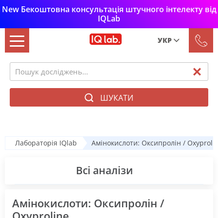
New Бекоштовна консультація штучного інтелекту від
IQLab
УКР
Рус
Укр
ШУКАТИ
Лабораторія IQlab
Амінокислоти: Оксипролін / Oxyproli
Всі аналізи
Амінокислоти: Оксипролін /
Oxyproline