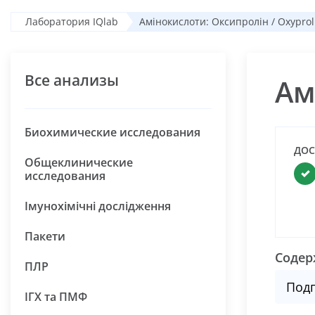
Лаборатория IQlab
Амінокислоти: Оксипролін / Oxyprol
Все анализы
Ам
Биохимические исследования
ДОС
Общеклинические
исследования
Імунохімічні дослідження
Пакети
Содер
ПЛР
Подг
ІГХ та ПМФ