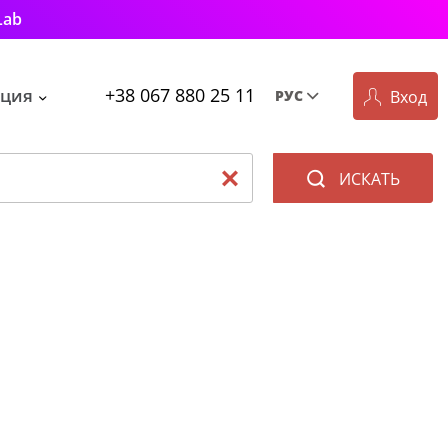
Lab
+38 067 880 25 11
ция
Вход
РУС
Рус
Укр
ИСКАТЬ