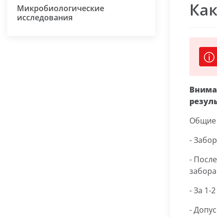
Как
Микробиологические
исследования
Внима
резул
Общие 
- Забо
- После
забора
- За 1
- Допу