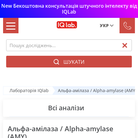
New Бекоштовна консультація штучного інтелекту від
IQLab
УКР
Рус
Укр
ШУКАТИ
Лабораторія IQlab
Альфа-амілаза / Alpha-amylase (AMY)
Всі аналізи
Альфа-амілаза / Alpha-amylase
(AMY)