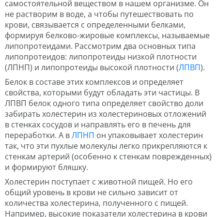
самостоятельной веществом в нашем организме. Он
не растворим в воде, а чтобы путешествовать по
крови, связывается с определенными белками,
формируя белково-жировые комплексы, называемые
липопротеидами. Рассмотрим два основных типа
липопротеидов: липопротеиды низкой плотности
(ЛПНП) и липопротеиды высокой плотности (
ЛПВП
).
Белок в составе этих комплексов и определяет
свойства, которыми будут обладать эти частицы. В
ЛПВП белок одного типа определяет свойство доли
забирать холестерин из холестериновых отложений
в стенках сосудов и направлять его в печень для
переработки. А в
ЛПНП
он упаковывает холестерин
так, что эти пухлые молекулы легко прикрепляются к
стенкам артерий (особенно к стенкам поврежденных)
и формируют бляшку.
Холестерин поступает с животной пищей. Но его
общий уровень в крови не сильно зависит от
количества холестерина, полученного с пищей.
Например, высокие показатели холестерина в крови