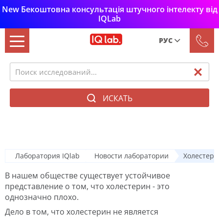
New Бекоштовна консультація штучного інтелекту від
IQLab
РУС
Рус
Укр
ИСКАТЬ
Холестерин в крови
Лаборатория IQlab
Новости лаборатории
Холестери
В нашем обществе существует устойчивое
представление о том, что холестерин - это
однозначно плохо.
Дело в том, что холестерин не является