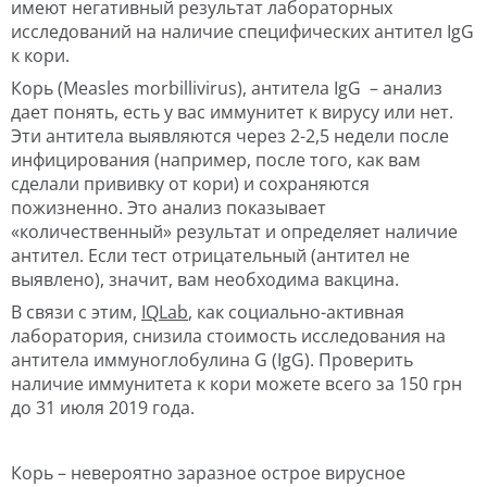
имеют негативный результат лабораторных
исследований на наличие специфических антител IgG
к кори.
Корь (Measles morbillivirus), антитела IgG – анализ
дает понять, есть у вас иммунитет к вирусу или нет.
Эти антитела выявляются через 2-2,5 недели после
инфицирования (например, после того, как вам
сделали прививку от кори) и сохраняются
пожизненно. Это анализ показывает
«количественный» результат и определяет наличие
антител. Если тест отрицательный (антител не
выявлено), значит, вам необходима вакцина.
В связи с этим,
IQLab
, как социально-активная
лаборатория, снизила стоимость исследования на
антитела иммуноглобулина G (IgG). Проверить
наличие иммунитета к кори можете всего за 150 грн
до 31 июля 2019 года.
Корь – невероятно заразное острое вирусное