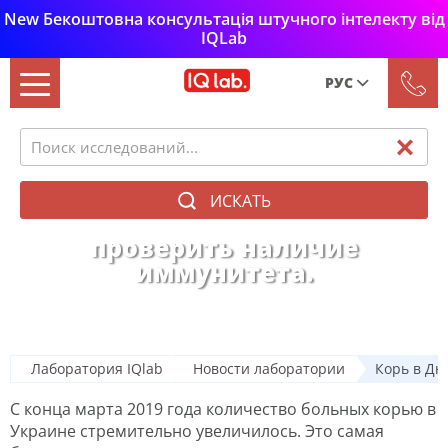
New Бекоштовна консультація штучного інтелекту від
IQLab
РУС
Рус
Укр
ИСКАТЬ
Корь в Днепре и регионе. Как
проверить наличие
иммунитета.
Лаборатория IQlab
Новости лаборатории
Корь в Дн
С конца марта 2019 года количество больных корью в
Украине стремительно увеличилось. Это самая