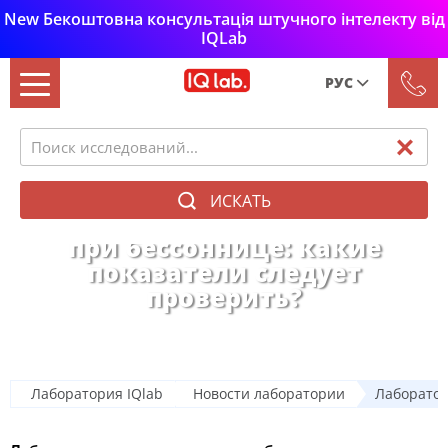
New Бекоштовна консультація штучного інтелекту від
IQLab
РУС
Рус
Укр
ИСКАТЬ
Лабораторные исследования
при бессоннице: какие
показатели следует
проверить?
Лаборатория IQlab
Новости лаборатории
Лаборатор