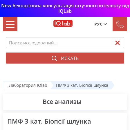
New Бекоштовна консультація штучного інтелекту від
IQLab
РУС
Рус
Укр
ИСКАТЬ
Лаборатория IQlab
ПМФ 3 кат. Біопсії шлунка
Все анализы
ПМФ 3 кат. Біопсії шлунка