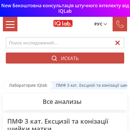
New Бекоштовна консультація штучного інтелекту від
IQLab
РУС
Рус
Укр
ИСКАТЬ
Лаборатория IQlab
ПМФ 3 кат. Ексцизії та конізації ши
Все анализы
ПМФ 3 кат. Ексцизії та конізації
шийки матки