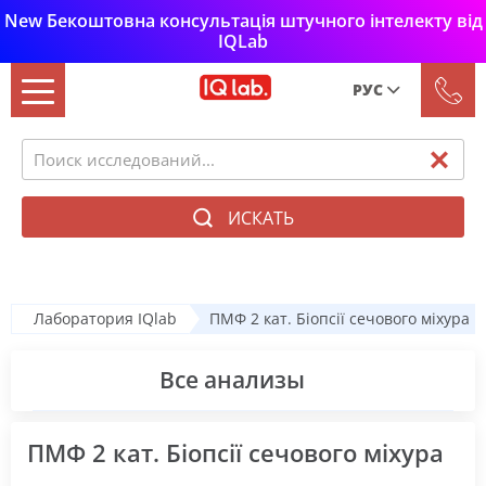
New Бекоштовна консультація штучного інтелекту від
IQLab
РУС
Рус
Укр
ИСКАТЬ
Лаборатория IQlab
ПМФ 2 кат. Біопсії сечового міхура
Все анализы
ПМФ 2 кат. Біопсії сечового міхура