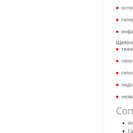
осте
гипе
инфа
Щелочн
тяже
гипо
гипо
недо
нехв
Соп
Ал
Га