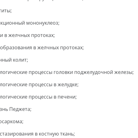
титы;
кционный мононуклеоз;
и в желчных протоках;
образования в желчных протоках;
нный колит;
логические процессы головки поджелудочной железы;
логические процессы в желудке;
логические процессы в печени;
знь Педжета;
осаркома;
стазирования в костную ткань;