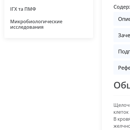
Содер
ІГХ та ПМФ
Опи
Микробиологические
исследования
Заче
Подг
Реф
Об
Щелочн
клеток
В кров
желчно