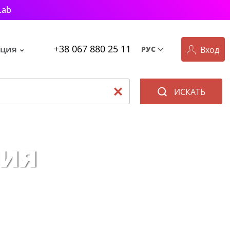
Lab
+38 067 880 25 11
ция
Вход
РУС
Рус
Укр
ИСКАТЬ
ия