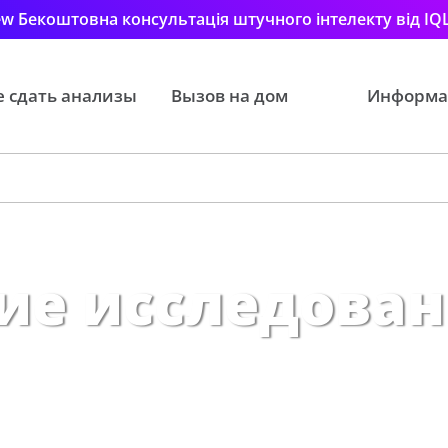
w Бекоштовна консультація штучного інтелекту від IQ
е сдать анализы
Вызов на дом
Информа
ие исследован