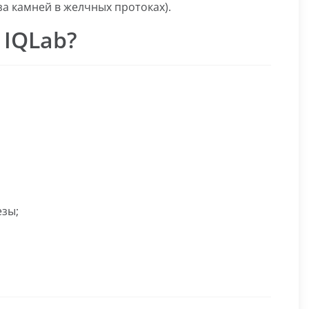
а камней в желчных протоках).
 IQLab?
езы;