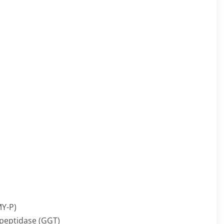
MY-P)
peptidase (GGT)