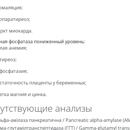
омаляция;
рпаратиреоз;
ркт миокарда.
ая фосфатаза пониженный уровень:
лая анемия;
тиреоз;
фосфатазия;
статочность плаценты у беременных;
атка магния и цинка.
утствующие анализы
ьфа-амілаза панкреатична / Pancreatic alpha-amylase (A
ма-глутамілтранспептидаза (ГГТ) / Gamma-glutamyl trans