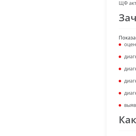
ЩФ акт
Зач
Показа
оцен
диаг
диаг
диаг
диаг
выяв
Как