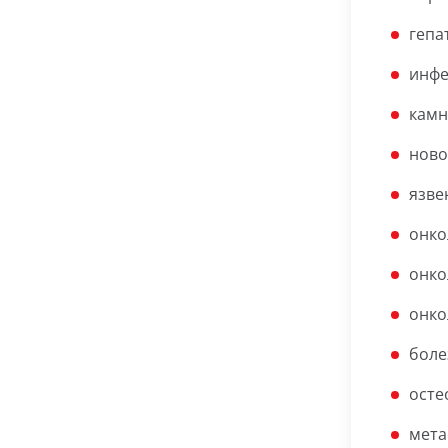
гепа
инфе
камн
ново
язве
онко
онко
онко
боле
осте
мета