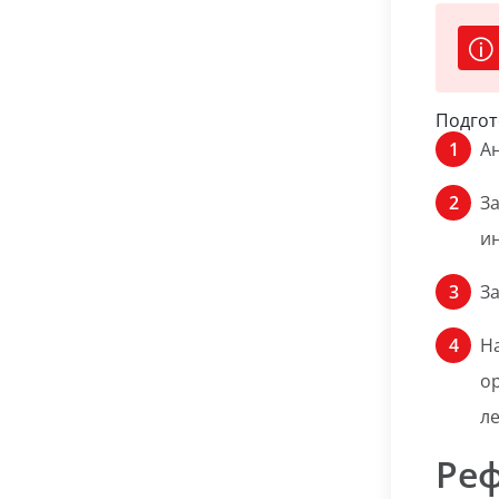
Подгот
Ан
З
и
За
Н
о
л
Ре