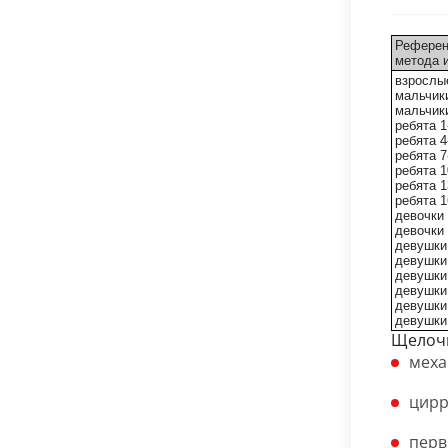
Референ
метода 
взрослые
мальчики
мальчики
ребята 1
ребята 4
ребята 7
ребята 1
ребята 1
ребята 1
девочки 
девочки 
девушки 
девушки 
девушки 
девушки 
девушки 
девушки 
Щелочн
меха
цирр
перв