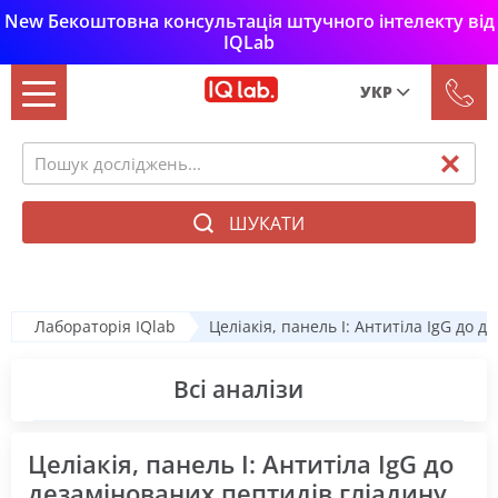
New Бекоштовна консультація штучного інтелекту від
IQLab
УКР
Рус
Укр
ШУКАТИ
Лабораторія IQlab
Целіакія, панель І: Антитіла IgG до д
Всі аналізи
Целіакія, панель І: Антитіла IgG до
дезамінованих пептидів гліадину