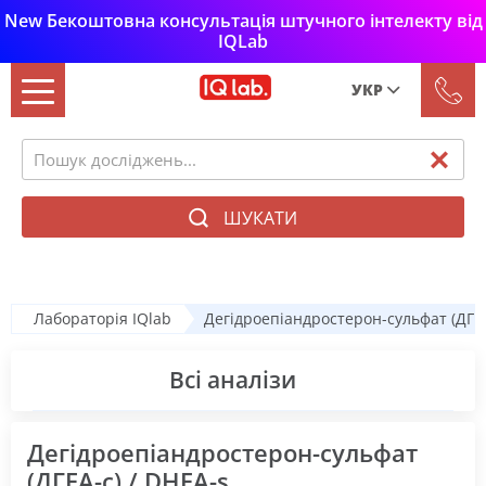
New Бекоштовна консультація штучного інтелекту від
IQLab
УКР
Рус
Укр
ШУКАТИ
Лабораторія IQlab
Дегідроепіандростерон-сульфат (ДГЕА
Всі аналізи
Дегідроепіандростерон-сульфат
(ДГЕА-с) / DHEA-s