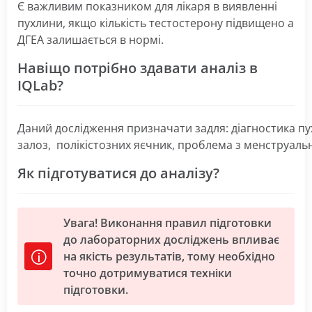
Є важливим показником для лікаря в виявленні
пухлини, якщо кількість тестостерону підвищено а
ДГЕА залишається в нормі.
Навіщо потрібно здавати аналіз в
IQLab?
Даний
дослідження
призначати
задля
:
діагностика
пу
залоз
,
полікістозних
яєчник
,
проблема
з
менструаль
Як підготуватися до аналізу?
Увага! Виконання правил підготовки
до лабораторних досліджень впливає
на якість результатів, тому необхідно
точно дотримуватися техніки
підготовки.