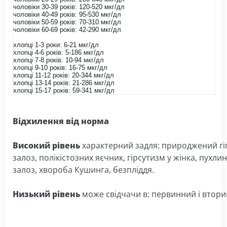
чоловіки 30-39 років: 120-520 мкг/дл
чоловіки 40-49 років: 95-530 мкг/дл
чоловіки 50-59 років: 70-310 мкг/дл
чоловіки 60-69 років: 42-290 мкг/дл
хлопці 1-3 роки: 6-21 мкг/дл
хлопці 4-6 років: 5-186 мкг/дл
хлопці 7-8 років: 10-94 мкг/дл
хлопці 9-10 років: 16-75 мкг/дл
хлопці 11-12 років: 20-344 мкг/дл
хлопці 13-14 років: 21-286 мкг/дл
хлопці 15-17 років: 59-341 мкг/дл
Відхилення
від
норма
Високий
рівень
характерний
задля
:
природжений
г
залоз
,
полікістозних
яєчник
,
гірсутизм
у
жінка
,
пухлин
залоз
,
хвороба
Кушинга
,
безпліддя
.
Низький
рівень
може
свідчачи
в
:
первинний
і
втори