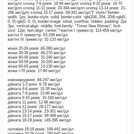
мкг/длn хлопці 7-8 років: 10-94 мкг/длn хлопці 9-10 років: 16-75
мкг/длn хлопці 11-12 років: 20-344 мкг/длn хлопці 13-14 років: 21-
286 мкг/длn хлопці 15-17 років: 59-341 мкг/дл"}" style="border-
width: 1px; border-style: solid; border-color: rgb(204, 204, 204) rgb(0,
0, 0) rgb(0, 0, 0); border-image: initial; overflow: hidden; padding: 2px
3px; vertical-align: middle; font-family: "Times New Roman"; font-
size: 12pt; text-align: center;">вагітні І триместр: 114-459 мкг/дл
вагітні ІІ триместр: 63-258 мкг/дл
вагітні ІІІ триместр: 32-133 мкг/дл
жінки 20-29 років: 65-380 мкг/дл
жінки 30-39 років: 46-270 мкг/дл
жінки 40-49 років: 32-240 мкг/дл
жінки 50-59 років: 26-200 мкг/дл
жінки 60-69 років: 13-130 мкг/дл
жінки >70 років: 17-90 мкг/дл
новонароджені: 44-247 мкг/дл
дівчата 1-3 роки: 6-79 мкг/дл
дівчата 4-6 років: 15-38 мкг/дл
дівчата 7-8 років: 13-86 мкг/дл
дівчата 9-10 років: 15-160 мкг/дл
дівчата 11 років: 12-98 мкг/дл
дівчата 12 років: 28-177 мкг/дл
дівчата 13-14 років: 23-301 мкг/дл
дівчата 15-17 років: 39-399 мкг/дл
дівчата 18-19 років: 145-395 мкг/дл
чоловіки 18-19 років: 108-441 мкг/дл
чоловіки 20-29 років: 280-640 мкг/дл