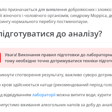
аліз призначається для виявлення доброякісних і злоякіс
ії жіночого і чоловічого організмів, синдрому Морріса, 
рингу нормального перебігу постменопаузи.
підготуватися до аналізу?
Увага! Виконання правил підготовки до лабораторни
тому необхідно точно дотримуватися техніки підгот
икнути спотворення результату, важливо суворо дотрим
р крові здійснюється натще (рекомендований період гол
д відвідуванням
лабораторії
можна випити води, курити
ипустимо вживання алкогольних напоїв за добу до аналі