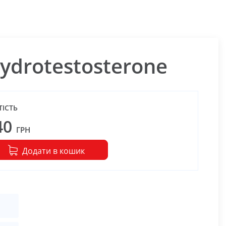
ydrotestosterone
ТІСТЬ
40
ГРН
Додати в кошик