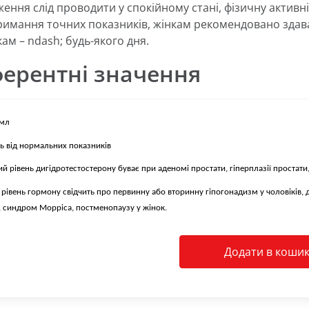
ження слід проводити у спокійному стані, фізичну активн
римання точних показників, жінкам рекомендовано здава
ам – ndash; будь-якого дня.
ерентні значення
/мл
ть від нормальних показників
й рівень дигідротестостерону буває при аденомі простати, гіперплазії простати, 
рівень гормону свідчить про первинну або вторинну гіпогонадизм у чоловіків, 
, синдром Морріса, постменопаузу у жінок.
Додати в коши