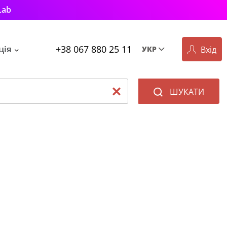
Lab
+38 067 880 25 11
ція
Вхід
УКР
Рус
Укр
ШУКАТИ