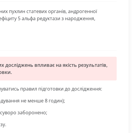
них пухлин статевих органів, андрогенної
дефіциту 5 альфа редуктази з народження,
х досліджень впливає на якість результатів,
овки.
уватись правил підготовки до дослідження:
одування не менше 8 годин);
 суворо заборонено;
зу.