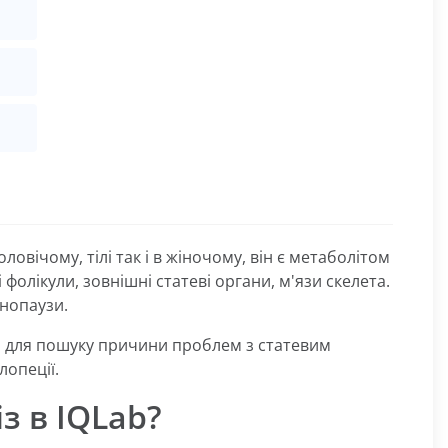
ловічому, тілі так і в жіночому, він є метаболітом
 фолікули, зовнішні статеві органи, м'язи скелета.
нопаузи.
й, для пошуку причини проблем з статевим
лопеції.
з в IQLab?