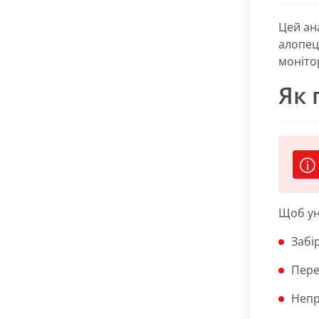
Цей ан
алопец
моніто
Як 
Щоб ун
Забі
Пере
Непр