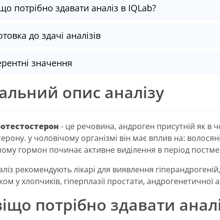
що потрібно здавати аналіз в IQLab?
отовка до здачі аналізів
рентні значення
альний опис аналізу
ротестостерон
- це речовина, андроген присутній як в чо
ерону. у чоловічому організмі він має вплив на: волосяні
чому гормон починає активне виділення в період постме
аліз рекомендують лікарі для виявлення гіперандрогені
ом у хлопчиків, гіперплазії простати, андрогенетичної а
іщо потрібно здавати аналі