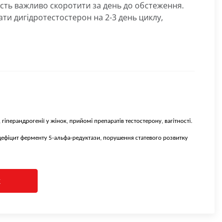
ість важливо скоротити за день до обстеження.
ти дигідротестостерон на 2-3 день циклу,
гіперандрогенії у жінок, прийомі препаратів тестостерону, вагітності.
дефіцит ферменту 5-альфа-редуктази, порушення статевого розвитку
к