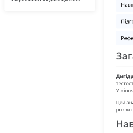
Наві
Підг
Рефе
Заг
Дигід
тестост
У жіно
Цей ан
розвитк
Нав