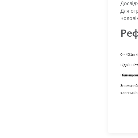
Дослід
Для от
чоловік
Реф
0 - 431пг
Відмінніс
Підвищени
Знижений 
хлопчиків