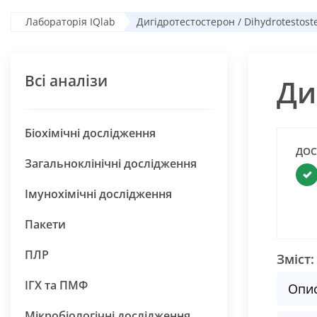
Лабораторія IQlab
Дигідротестостерон / Dihydrotestost
Всі аналізи
Ди
Біохімічні дослідження
ДОС
Загальноклінічні дослідження
Імунохімічні дослідження
Пакети
ПЛР
Зміст:
ІГХ та ПМФ
Опи
Мікробіологічні дослідження