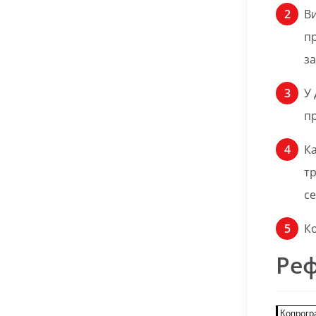
Ви
пр
за
У 
пр
Ка
тр
се
К
Реф
Копрогр