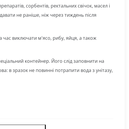
епаратів, сорбентів, ректальних свічок, масел і
здавати не раніше, ніж через тиждень після
а час виключати м'ясо, рибу, яйця, а також
 спеціальний контейнер. Його слід заповнити на
а: в зразок не повинні потрапити вода з унітазу,