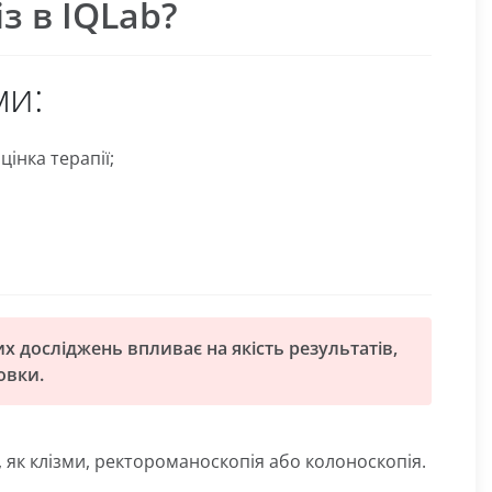
з в IQLab?
ми:
інка терапії;
х досліджень впливає на якість результатів,
овки.
 як клізми, ректороманоскопія або колоноскопія.