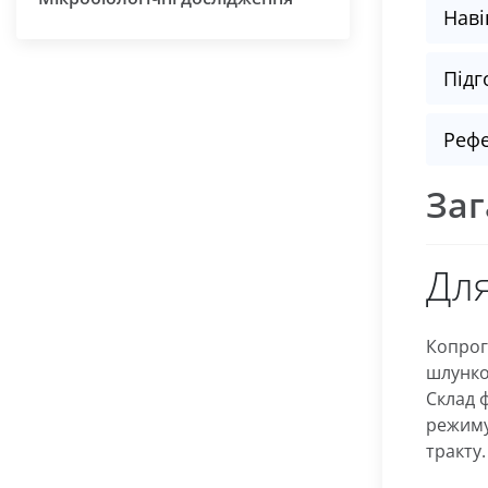
Наві
Підг
Рефе
Заг
Для
Копрог
шлунко
Склад ф
режиму
тракту.