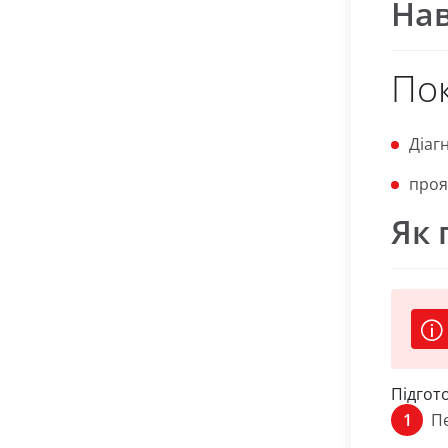
Нав
Пок
Діаг
проя
Як 
Підгот
Пе