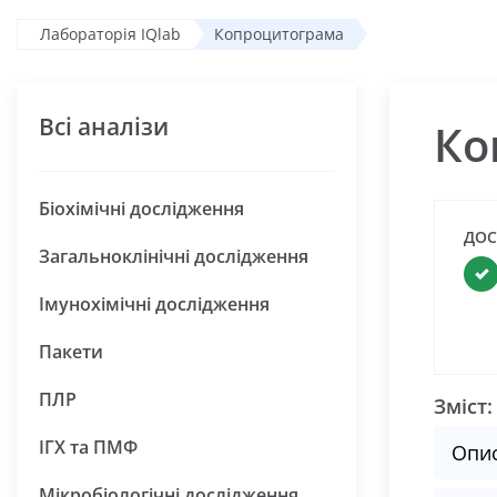
Лабораторія IQlab
Копроцитограма
Всі аналізи
Ко
Біохімічні дослідження
ДОС
Загальноклінічні дослідження
Імунохімічні дослідження
Пакети
ПЛР
Зміст:
ІГХ та ПМФ
Опи
Мікробіологічні дослідження