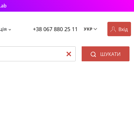
Lab
+38 067 880 25 11
ція
Вхід
УКР
Рус
Укр
ШУКАТИ