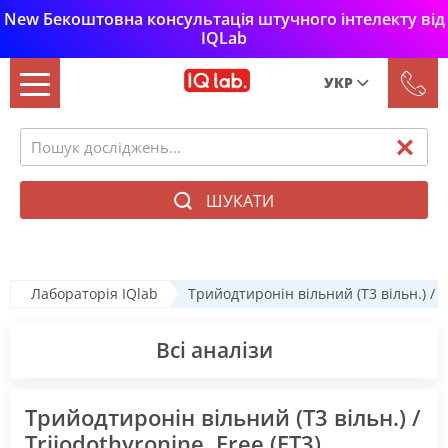
New Бекоштовна консультація штучного інтелекту від
IQLab
УКР
Рус
Укр
ШУКАТИ
Лабораторія IQlab
Трийодтиронін вільний (Т3 вільн.) / Tr
Всі аналізи
Трийодтиронін вільний (Т3 вільн.) /
Triiodothyronine, Free (FТ3)