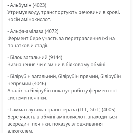
- Альбумін (4023)
Утримує воду, транспортують речовини в крові,
носій амінокислот.
- Альфа-амілаза (4072)
Фермент бере участь за перетравлення їжі на
початковій стадії.
- Білок загальний (9144)
Визначення чи є зміни в білковому обміні.
- Білірубін загальний, білірубін прямий, білірубін
непрямий (4046)
Аналіз на білірубін показує роботу ферментної
системи печінки.
- Гамма глутаматтрансфераза (ГГТ, GGT) (4005)
Бере участь в обміні амінокислот, знаходиться
всередині печінки, показує зловживання
алкоголем.