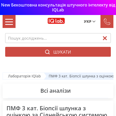
New Бекоштовна консультація штучного інтелекту від
IQLab
УКР
Рус
Укр
ШУКАТИ
Лабораторія IQlab
ПМФ 3 кат. Біопсії шлунка з оцінкою
Всі аналізи
ПМФ 3 кат. Біопсії шлунка з
оцінкою за Сіднейською системою,